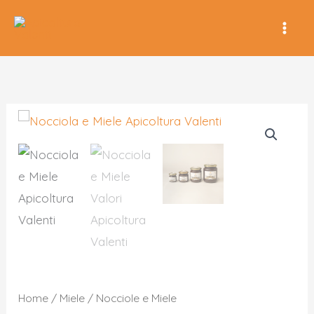
Vai
al
contenuto
Home
/
Miele
/ Nocciole e Miele