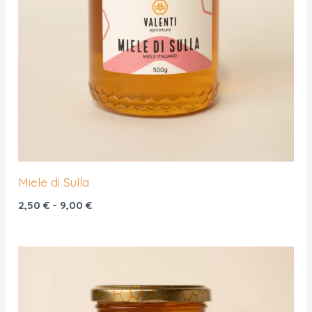
Miele di Sulla
Fascia
2,50
€
-
9,00
€
di
prezzo:
da
2,50 €
a
9,00 €