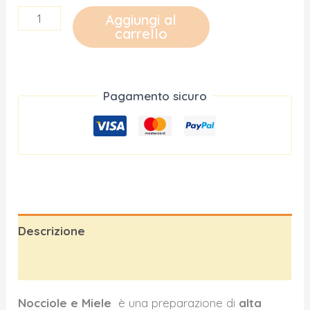
Nocciole
Aggiungi al
carrello
e
Miele
quantità
Pagamento sicuro
Descrizione
Informazioni aggiuntive
Nocciole e Miele
è una preparazione di
alta