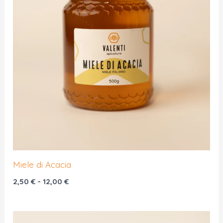
Miele di Acacia
Fascia
2,50
€
-
12,00
€
di
prezzo:
da
2,50 €