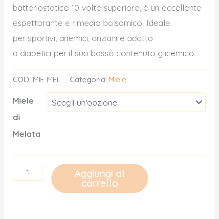
batteriostatico 10 volte superiore, è un eccellente
espettorante e rimedio balsamico. Ideale
per sportivi, anemici, anziani e adatto
a diabetici per il suo basso contenuto glicemico.
COD:
MIE-MEL
Categoria:
Miele
Miele
di
Melata
Miele
Aggiungi al
carrello
di
Melata
quantità