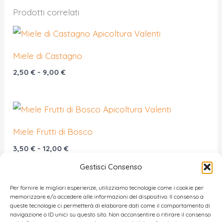
Prodotti correlati
Miele di Castagno
Fascia
2,50
€
-
9,00
€
di
prezzo:
da
2,50 €
a
9,00 €
Miele Frutti di Bosco
Fascia
3,50
€
-
12,00
€
di
prezzo:
Gestisci Consenso
da
3,50 €
Per fornire le migliori esperienze, utilizziamo tecnologie come i cookie per
a
memorizzare e/o accedere alle informazioni del dispositivo. Il consenso a
12,00 €
queste tecnologie ci permetterà di elaborare dati come il comportamento di
Miele Bomba
navigazione o ID unici su questo sito. Non acconsentire o ritirare il consenso