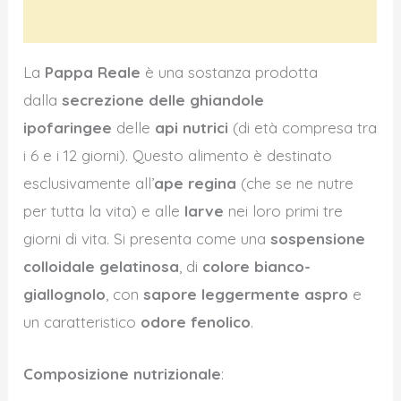
Informazioni aggiuntive
La
Pappa Reale
è una sostanza prodotta
dalla
secrezione delle ghiandole
ipofaringee
delle
api nutrici
(di età compresa tra
i 6 e i 12 giorni). Questo alimento è destinato
esclusivamente all’
ape regina
(che se ne nutre
per tutta la vita) e alle
larve
nei loro primi tre
giorni di vita. Si presenta come una
sospensione
colloidale gelatinosa
, di
colore bianco-
giallognolo
, con
sapore leggermente aspro
e
un caratteristico
odore fenolico
.
Composizione nutrizionale
: