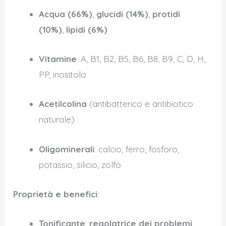
Acqua (66%)
,
glucidi (14%)
,
protidi
(10%)
,
lipidi (6%)
Vitamine
: A, B1, B2, B5, B6, B8, B9, C, D, H,
PP, inositolo
Acetilcolina
(antibatterico e antibiotico
naturale)
Oligominerali
: calcio, ferro, fosforo,
potassio, silicio, zolfo
Proprietà e benefici
:
Tonificante
,
regolatrice dei problemi