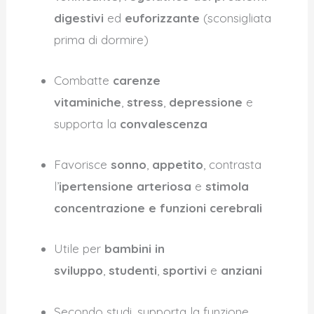
digestivi
ed
euforizzante
(sconsigliata
prima di dormire)
Combatte
carenze
vitaminiche
,
stress
,
depressione
e
supporta la
convalescenza
Favorisce
sonno
,
appetito
, contrasta
l’
ipertensione arteriosa
e
stimola
concentrazione e funzioni cerebrali
Utile per
bambini in
sviluppo
,
studenti
,
sportivi
e
anziani
Secondo studi, supporta la funzione